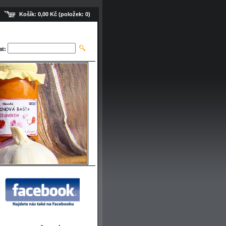
Košík:
0,00 Kč
(položek:
0
)
at: