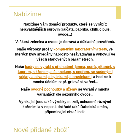
Nabízíme :
Nabízíme Vám domácí produkty, které se vyrábí z
nejkvalitnějších surovin (rajčata, paprika, chilli, cibule,
ovoce...)
Veškerá zelenina a ovoce je čerstvá a důkladně prověřená.
Naše výrobky prošly
kompletními laboratorními testy
, ve
kterých byly shledány naprosto nezávadnými a vyhovují ve
všech stanovených parametrech.
Naše
bašty se vyrábí s příchutěmi jemná, ostrá, pikantní, s
kop
rem, s křenem, s česnekem, s pepřem, se sušenými
rajčaty a olivami, s bylinkami, s brusinkami
a hodí se k
mnoha účelům např. grilování, vaření...
Naše
ovocné pochoutky a džemy
se vyrábí v mnoha
variantách dle sezonního ovoce...
Vynikající jsou také výrobky se zelí, ochucené různými
kořeními a v neposlední řadě také Ďábelská směs,
připomínající chutě Indie
Nově přidané zboží