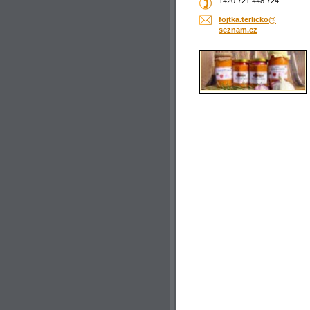
+420 721 448 724
fojtka.t
erlicko@
seznam.c
z