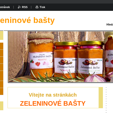
stránek
RSS
Tisk
leninové bašty
Hled
Vítejte na stránkách
ZELENINOVÉ BAŠTY