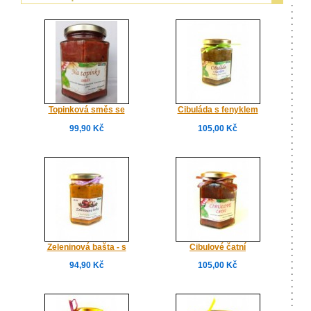
Topinková směs se
Cibuláda s fenyklem
žampiony
99,90 Kč
105,00 Kč
Zeleninová bašta - s
Cibulové čatní
medvědím česnekem
94,90 Kč
105,00 Kč