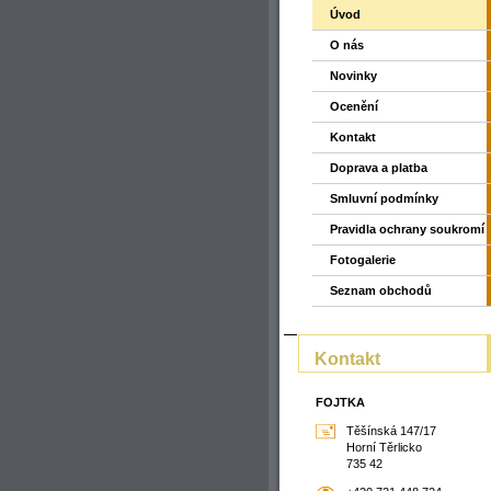
Úvod
O nás
Novinky
Ocenění
Kontakt
Doprava a platba
Smluvní podmínky
Pravidla ochrany soukromí
Fotogalerie
Seznam obchodů
Kontakt
FOJTKA
Těšínská 147/17
Horní Těrlicko
735 42