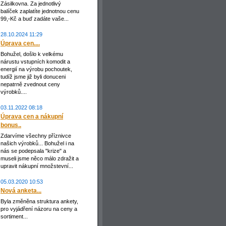
Zásilkovna. Za jednotlivý
balíček zaplatíte jednotnou cenu
99,-Kč a buď zadáte vaše...
28.10.2024 11:29
Úprava cen....
Bohužel, došlo k velkému
nárustu vstupních komodit a
energií na výrobu pochoutek,
tudíž jsme již byli donuceni
nepatrně zvednout ceny
výrobků....
03.11.2022 08:18
Úprava cen a nákupní
bonus..
Zdarvíme všechny příznivce
našich výrobků... Bohužel i na
nás se podepsala "krize" a
museli jsme něco málo zdražit a
upravit nákupní množstevní...
05.03.2020 10:53
Nová anketa...
Byla změněna struktura ankety,
pro vyjádření názoru na ceny a
sortiment...