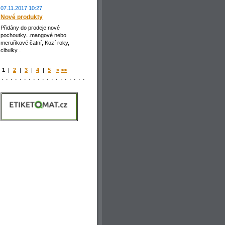
07.11.2017 10:27
Nové produkty
Přidány do prodeje nové
pochoutky...mangové nebo
meruňkové čatní, Kozí roky,
cibulky...
1
|
2
|
3
|
4
|
5
>
>>