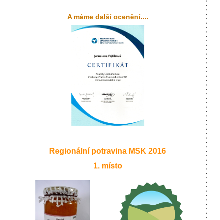
A máme další ocenění....
Regionální potravina MSK 2016
1. místo