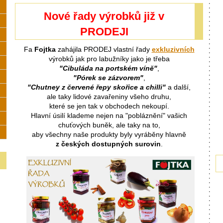
Nové řady výrobků již v
PRODEJI
Fa
Fojtka
zahájila PRODEJ vlastní řady
exkluzivních
výrobků jak pro labužníky jako je třeba
"
Cibuláda na portském víně
"
,
"Pórek se zázvorem"
,
"Chutney z červené řepy skořice a chilli"
a další,
ale taky lidové zavařeniny všeho druhu,
které se jen tak v obchodech nekoupí.
Hlavní úsilí klademe nejen na "pobláznění" vašich
chuťových buněk, ale taky na to,
aby všechny naše produkty byly vyráběny hlavně
z českých dostupných surovin
.