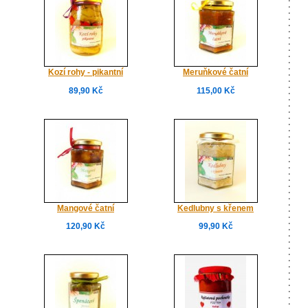
Kozí rohy - pikantní
Meruňkové čatní
89,90 Kč
115,00 Kč
Mangové čatní
Kedlubny s křenem
120,90 Kč
99,90 Kč