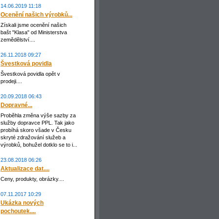
14.06.2019 11:18
Ocenění našich výrobků...
Získali jsme ocenění našich
bašt "Klasa" od Ministerstva
zemědělství....
26.11.2018 09:27
Švestková povidla
Švestková povidla opět v
prodeji....
20.09.2018 06:43
Dopravné...
Proběhla změna výše sazby za
služby dopravce PPL. Tak jako
probíhá skoro všade v Česku
skryté zdražování služeb a
výrobků, bohužel dotklo se to i...
23.08.2018 06:26
Aktualizace dat....
Ceny, produkty, obrázky....
07.11.2017 10:29
Ukázka nových
pochoutek....