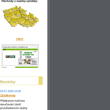
Obchody s našimy
výrobky:
TRHY
Novinky
03.07.2026 10:00
Zásilkovna
Přidali jsme možnost
doručování zboží
prostřednictvím služby