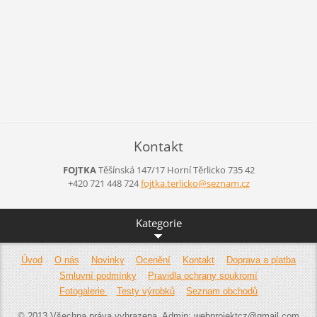
Kontakt
FOJTKA
Těšínská 147/17
Horní Těrlicko
735 42
+420 721 448 724
fojtka.t
erlicko@
seznam.c
z
Kategorie
Úvod
O nás
Novinky
Ocenění
Kontakt
Doprava a platba
Smluvní podmínky
Pravidla ochrany soukromí
Fotogalerie
Testy výrobků
Seznam obchodů
© 2013 Všechna práva vyhrazena. Admin: webprojektcz@gmail.com