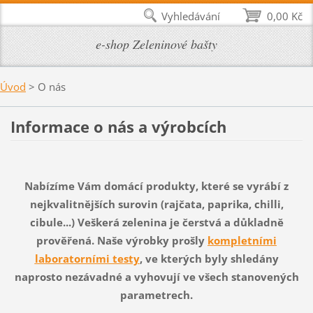
Vyhledávání
0,00 Kč
e-shop Zeleninové bašty
Úvod
>
O nás
Informace o nás a výrobcích
Nabízíme Vám domácí produkty, které se vyrábí z
nejkvalitnějších surovin (rajčata, paprika, chilli,
cibule...) Veškerá zelenina je čerstvá a důkladně
prověřená. Naše výrobky prošly
kompletními
laboratorními testy
, ve kterých byly shledány
naprosto nezávadné a vyhovují ve všech stanovených
parametrech.