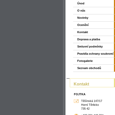
Úvod
O nás
Novinky
Ocenění
Kontakt
Doprava a platba
Smluvní podmínky
Pravidla ochrany soukromí
Fotogalerie
Seznam obchodů
Kontakt
FOJTKA
Těšínská 147/17
Horní Těrlicko
735 42