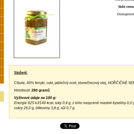
Vaše cena
Dostupnost
Složení:
Cibule, 40% fenykl, cukr, jablečný ocet, slunečnicový olej, HOŘČIČNÉ SE
Hmotnost:
280 gramů
Výživové údaje
na 100 g
:
Energie 625 kJ/149 kcal, tuky 0,4 g, z toho nasycené mastné kyseliny 0,0 g
cukry 26,0 g, bílkoviny 3,8 g, sůl 0,7 g.