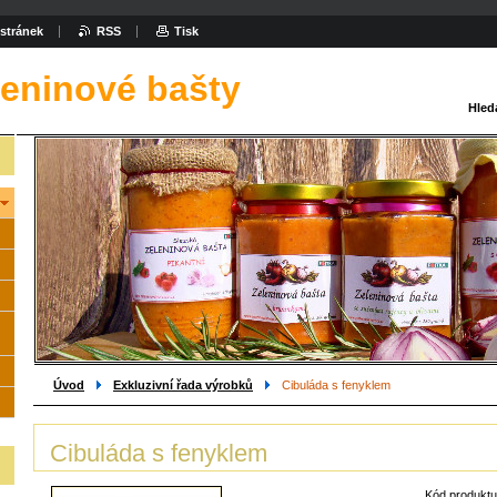
stránek
RSS
Tisk
leninové bašty
Hled
Úvod
Exkluzivní řada výrobků
Cibuláda s fenyklem
Cibuláda s fenyklem
Kód produktu