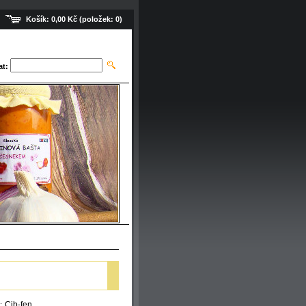
Košík:
0,00 Kč
(položek:
0
)
at:
Cib-fen
: