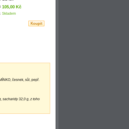
:
105,00 Kč
Skladem
:
MÍNKO, česnek, sůl, pepř.
, sacharidy 32,0 g, z toho