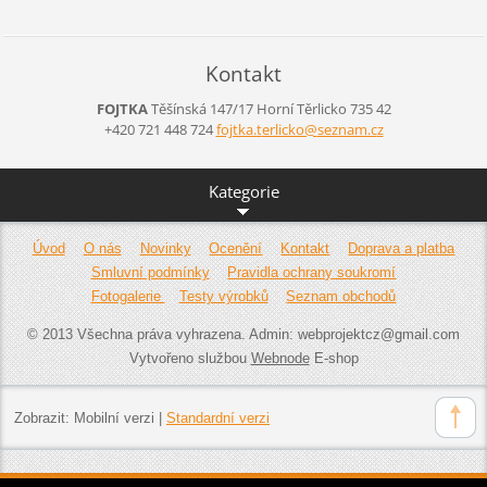
Kontakt
FOJTKA
Těšínská 147/17
Horní Těrlicko
735 42
+420 721 448 724
fojtka.t
erlicko@
seznam.c
z
Kategorie
Úvod
O nás
Novinky
Ocenění
Kontakt
Doprava a platba
Smluvní podmínky
Pravidla ochrany soukromí
Fotogalerie
Testy výrobků
Seznam obchodů
© 2013 Všechna práva vyhrazena. Admin: webprojektcz@gmail.com
Vytvořeno službou
Webnode
E-shop
Zobrazit:
Mobilní verzi
|
Standardní verzi