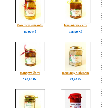
Kozí rohy - pikantní
Meruňkové čatní
89,90 Kč
115,00 Kč
Mangové čatní
Kedlubny s křenem
120,90 Kč
99,90 Kč