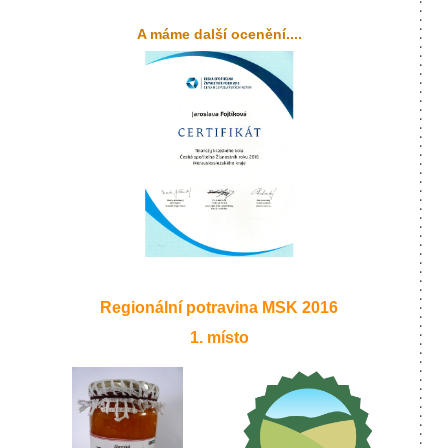
A máme další ocenění....
Regionální potravina MSK 2016
1. místo