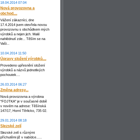
18.04.2014 07:04
Nová provozovna a
obchod....
Vážení zákazníci, dne
17.4.2014 jsem otevřela novou
provozovnu s obchůdkem mých
výrobků a nejen jich. Malé
nahlédnutí zde... Těším se na
Vaši...
10.04.2014 11:50
Úpravy složení výrobků....
Provedeno upřesnění složení
výrobků a názvů jednotlivých
pochoutek....
26.03.2014 06:27
Změna adresy...
Nová provozovna a výrobna
"FOJTKA" je v současné době
v novém na adrese: Těšínská
147/17, Horní Těrlicko, 735 02.
29.01.2014 08:18
Slezské zelí
Slezské zelí s různými
příchutěmi již v nabídce......