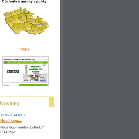
Obchody s našimy
výrobky:
TRHY
Novinky
12.05.2014 08:58
Nové logo....
Nové logo našeho obchodu "
FOJTKA " .....