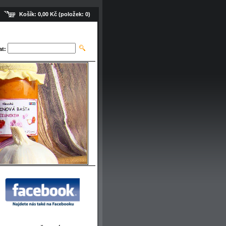
Košík:
0,00 Kč
(položek:
0
)
at: