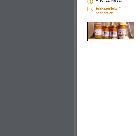
+420 721 448 724
fojtka.t
erlicko@
seznam.c
z