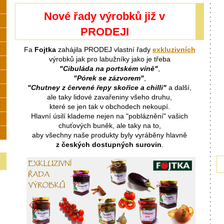
Nové řady výrobků již v
PRODEJI
Fa
Fojtka
zahájila PRODEJ vlastní řady
exkluzivních
výrobků jak pro labužníky jako je třeba
"
Cibuláda na portském víně
"
,
"Pórek se zázvorem"
,
"Chutney z červené řepy skořice a chilli"
a další,
ale taky lidové zavařeniny všeho druhu,
které se jen tak v obchodech nekoupí.
Hlavní úsilí klademe nejen na "pobláznění" vašich
chuťových buněk, ale taky na to,
aby všechny naše produkty byly vyráběny hlavně
z českých dostupných surovin
.