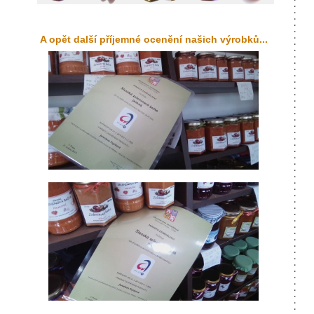
A opět další příjemné ocenění našich výrobků...