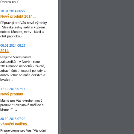
Dobrou chuť !
10.01.2014 06:27
Nový produkt 2014....
Připravuji pro Vás nové výrobky
: Slezský zelný salát s koprem
nebo s křenem, mrkví, kápií a
chilli papričkou....
06.01.2014 08:17
2014
Přejeme Všem našim
zákazníkům v Novém roce
2014 mnoho úspěchů v životě,
zdraví, štěstí, osobní pohody a
dobrou chuť na naše čerstvé a
kvalitní...
17.12.2013 07:14
Nový produkt
Máme pro Vás vyroben nový
produkt "Zeleninová hořčice s
křenem".....
30.10.2013 07:22
Vánoční balíčky...
Připravujeme pro Vás "Vánoční