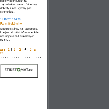
balíčky pochoutek" za
zvýhodněnou cenu.... Všechny
dobroty z naší výroby pod
stromeček...
11.10.2013 14:20
Farmářské trhy
Sledujte stránky na Facebooku,
kde jsou aktuální informace, kde
nás najdete na Farmářských
trzích....
<<
<
1
|
2
|
3
|
4
|
5
>
>>