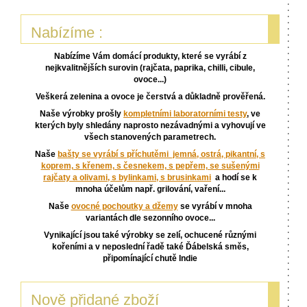
Nabízíme :
Nabízíme Vám domácí produkty, které se vyrábí z
nejkvalitnějších surovin (rajčata, paprika, chilli, cibule,
ovoce...)
Veškerá zelenina a ovoce je čerstvá a důkladně prověřená.
Naše výrobky prošly
kompletními laboratorními testy
, ve
kterých byly shledány naprosto nezávadnými a vyhovují ve
všech stanovených parametrech.
Naše
bašty se vyrábí s příchutěmi jemná, ostrá, pikantní, s
kop
rem, s křenem, s česnekem, s pepřem, se sušenými
rajčaty a olivami, s bylinkami, s brusinkami
a hodí se k
mnoha účelům např. grilování, vaření...
Naše
ovocné pochoutky a džemy
se vyrábí v mnoha
variantách dle sezonního ovoce...
Vynikající jsou také výrobky se zelí, ochucené různými
kořeními a v neposlední řadě také Ďábelská směs,
připomínající chutě Indie
Nově přidané zboží