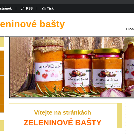
stránek
RSS
Tisk
leninové bašty
Hled
Vítejte na stránkách
ZELENINOVÉ BAŠTY