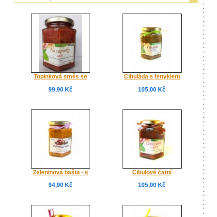
Topinková směs se
Cibuláda s fenyklem
žampiony
99,90 Kč
105,00 Kč
Zeleninová bašta - s
Cibulové čatní
medvědím česnekem
94,90 Kč
105,00 Kč