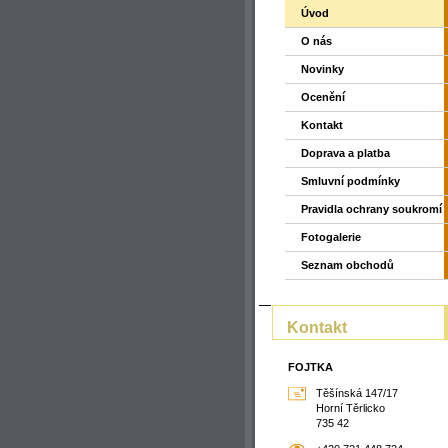
Úvod
O nás
Novinky
Ocenění
Kontakt
Doprava a platba
Smluvní podmínky
Pravidla ochrany soukromí
Fotogalerie
Seznam obchodů
Kontakt
FOJTKA
Těšínská 147/17
Horní Těrlicko
735 42