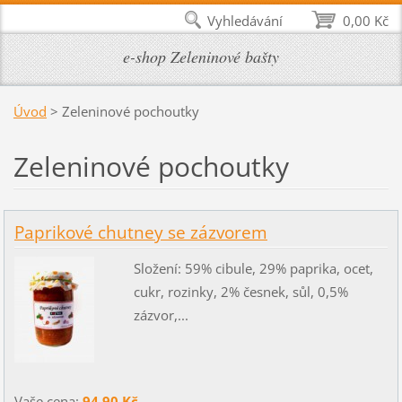
Vyhledávání
0,00 Kč
e-shop Zeleninové bašty
Úvod
>
Zeleninové pochoutky
Zeleninové pochoutky
Paprikové chutney se zázvorem
Složení: 59% cibule, 29% paprika, ocet,
cukr, rozinky, 2% česnek, sůl, 0,5%
zázvor,...
Vaše cena:
94,90 Kč