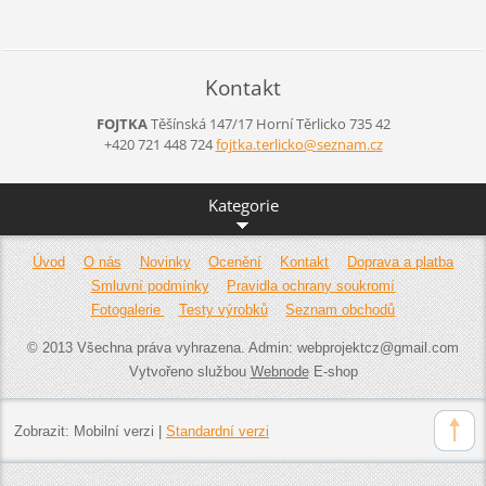
Kontakt
FOJTKA
Těšínská 147/17
Horní Těrlicko
735 42
+420 721 448 724
fojtka.t
erlicko@
seznam.c
z
Kategorie
Úvod
O nás
Novinky
Ocenění
Kontakt
Doprava a platba
Smluvní podmínky
Pravidla ochrany soukromí
Fotogalerie
Testy výrobků
Seznam obchodů
© 2013 Všechna práva vyhrazena. Admin: webprojektcz@gmail.com
Vytvořeno službou
Webnode
E-shop
Zobrazit:
Mobilní verzi
|
Standardní verzi