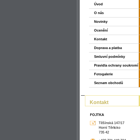
Úvod
O nás
Novinky
Ocenění
Kontakt
Doprava a platba
Smluvní podmínky
Pravidla ochrany soukromí
Fotogalerie
Seznam obchodů
Kontakt
FOJTKA
Těšínská 147/17
Horní Těrlicko
735 42