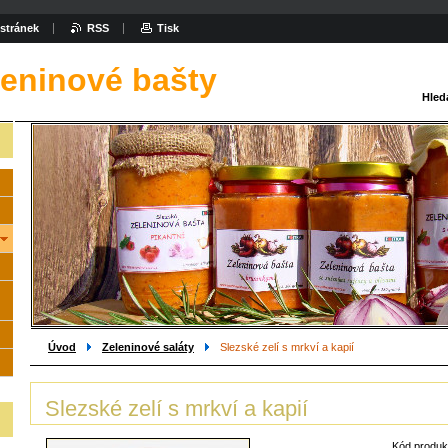
stránek
RSS
Tisk
leninové bašty
Hled
Úvod
Zeleninové saláty
Slezské zelí s mrkví a kapií
Slezské zelí s mrkví a kapií
Kód produk