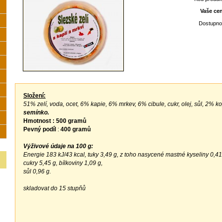
Vaše ce
Dostupno
Složení:
51% zelí, voda, ocet, 6% kapie, 6% mrkev, 6% cibule, cukr, olej, sůl, 2% ko
semínko.
Hmotnost : 5
00 gr
amů
Pevný
podíl
:
400 gramů
Výživové údaje
na 100 g
:
Energie 183 kJ/43 kcal, tuky 3,49 g, z toho nasycené mastné kyseliny 0,41 
cukry 5,45 g, bílkoviny 1,09 g,
sůl 0,96 g.
skladovat do 15 stupňů