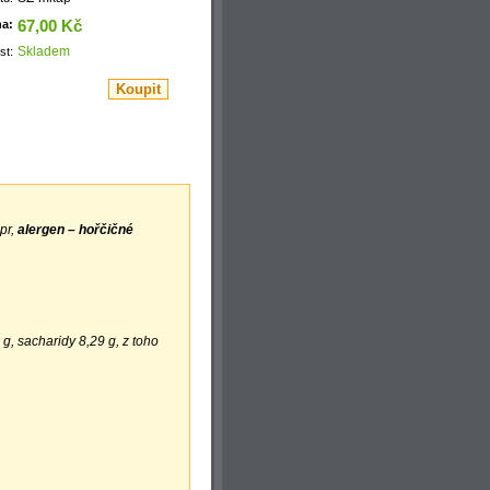
na:
67,00 Kč
Skladem
st:
pr,
alergen – hořčičné
g, sacharidy 8,29 g, z toho