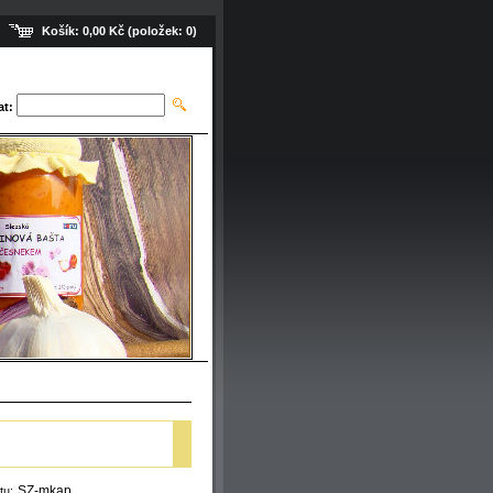
Košík:
0,00 Kč
(položek:
0
)
at:
SZ-mkap
tu: