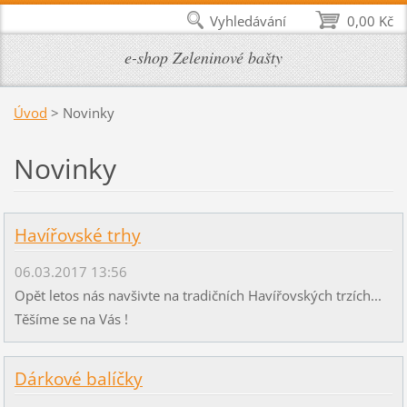
Vyhledávání
0,00 Kč
e-shop Zeleninové bašty
Úvod
>
Novinky
Novinky
Havířovské trhy
06.03.2017 13:56
Opět letos nás navšivte na tradičních Havířovských trzích...
Těšíme se na Vás !
Dárkové balíčky