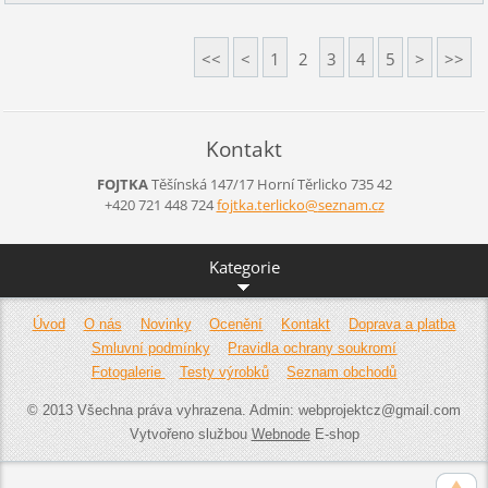
<<
<
1
2
3
4
5
>
>>
Kontakt
FOJTKA
Těšínská 147/17
Horní Těrlicko
735 42
+420 721 448 724
fojtka.t
erlicko@
seznam.c
z
Kategorie
Úvod
O nás
Novinky
Ocenění
Kontakt
Doprava a platba
Smluvní podmínky
Pravidla ochrany soukromí
Fotogalerie
Testy výrobků
Seznam obchodů
© 2013 Všechna práva vyhrazena. Admin: webprojektcz@gmail.com
Vytvořeno službou
Webnode
E-shop